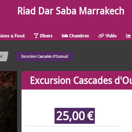
Riad Dar Saba Marrakech
ions & Food
Dîners
Chambres
Vidéo
od
Excursion Cascades d'Ouzoud
Excursion Cascades d'
25,00
€